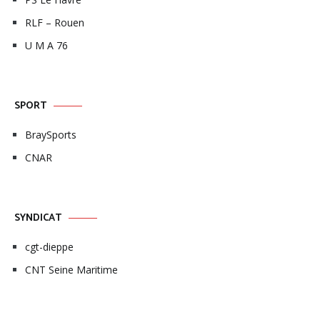
RLF – Rouen
U M A 76
SPORT
BraySports
CNAR
SYNDICAT
cgt-dieppe
CNT Seine Maritime